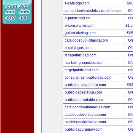
e-catalogo.com
$8
comportamientodelconsumidor.com
Ofe
e-publicidad.es
Ofe
e-consultores.com
$1,
guiamarketing.com
$9
catalogospublicitarios.com
Ofe
e-catalogos.com
Ofe
feriapublicidad.com
Ofe
marketingnegocios.com
Ofe
targetpublicidad.com
Ofe
consultoriaenpublicidad.com
Ofe
publicidadviapublica.com
$9
publicidadestatica.com
Ofe
publicidadrentable.com
Ofe
catalogodeautomoviles.com
Ofe
catalogodevehiculos.com
Ofe
modelospublicitarias.com
Ofe
publicidaduruguay.com
Ofe