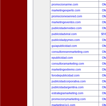
promocionarme.com
Ofe
marketingexperto.com
Ofe
promocionesenred.com
Ofe
marketingeventos.com
Ofe
publicidadenvideo.com
Ofe
publicidadviral.com
$5
publicidadpymes.com
Ofe
guiapublicidad.com
Ofe
consultoresenmarketing.com
Ofe
epublicidad.com
Ofe
consultoramarketing.com
Ofe
marketingextremo.com
Ofe
forodepublicidad.com
Ofe
publicidadcorporativa.com
Ofe
publicidadargentina.com
Ofe
estrategiamarketing.com
Ofe
promocionymarketing.com
Ofe
marketing1x1.com
Ofe