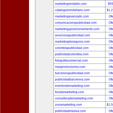
marketingrentable.com
$5
catalogoinmobiliario.com
$1,
marketingavanzado.com
Ofe
comunicacionypublicidad.com
Ofe
marketingyposicionamiento.com
Ofe
anunciosypublicidad.com
Ofe
marketingdeseguros.com
Ofe
colombiapublicidad.com
Ofe
publicidadcolombia.com
Ofe
fotografiacomercial.com
Ofe
maspromociones.com
Ofe
barcelonapublicidad.com
Ofe
publicidadbarcelona.com
Ofe
eventosdemarketing.com
Ofe
forodemarketing.com
Ofe
consultorademarketing.com
Ofe
zonamarketing.com
$1,
publicidadmasiva.com
Ofe