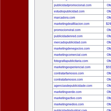
publicidadpromocional.com
Ofe
estudiopublicidad.com
Ofe
marcadora.com
Ofe
marketingdeafiliacion.com
$2
promocionviral.com
Ofe
publicidadenred.com
Ofe
mercadopublicidad.com
Ofe
marketingdenegocios.com
Ofe
marketingcomercial.com
Ofe
fotografiapublicitaria.com
Ofe
marketingexperiencial.com
$5
contratarfamosos.com
Ofe
contratafamosos.com
Ofe
agenciasdepublicidade.com
Ofe
marketingverde.com
Ofe
marketingactivo.com
Ofe
marketingmedios.com
Ofe
publicidadindustrial.com
Ofe