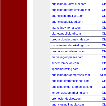
publicidadaudiovisual.com
Ofe
publicidadporproximidad.com
Ofe
anunciosinteractivos.com
Ofe
anunciospublicidad.com
Ofe
marketingviaemail.com
Ofe
planetapublicidad.com
Ofe
producciondecomerciales.com
Ofe
commerceandmarketing.com
Ofe
promocioneninternet.com
Ofe
marketingempresas.com
Ofe
superpromocion.com
Ofe
tipsdemarketing.com
Ofe
publicidadparaempresas.com
$1,
publicidadypromociones.com
Ofe
publicidadymercadotecnia.com
Ofe
tendenciasdemarketing.com
Ofe
promociondesitios.com
Ofe
anunciosmultimedia.com
Ofe