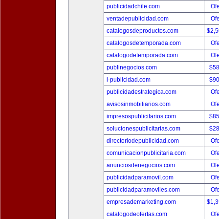
publicidadchile.com
Ofe
ventadepublicidad.com
Ofe
catalogosdeproductos.com
$2,
catalogosdetemporada.com
Ofe
catalogodetemporada.com
Ofe
publinegocios.com
$5
i-publicidad.com
$9
publicidadestrategica.com
Ofe
avisosinmobiliarios.com
Ofe
impresospublicitarios.com
$8
solucionespublicitarias.com
$2
directoriodepublicidad.com
Ofe
comunicacionpublicitaria.com
Ofe
anunciosdenegocios.com
Ofe
publicidadparamovil.com
Ofe
publicidadparamoviles.com
Ofe
empresademarketing.com
$1,
catalogodeofertas.com
Ofe