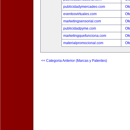
publicidadymercadeo.com
Ofe
eventosvirtuales.com
Ofe
marketingsensorial.com
Ofe
publicidadpyme.com
Ofe
marketingquefunciona.com
Ofe
materialpromocional.com
Ofe
<< Categoria Anterior (Marcas y Patentes)