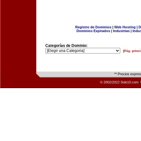
Registro de Dominios
|
Web Hosting
|
D
Dominios Expirados
|
Industrias
|
Indu
Categorías de Dominio:
[Pág. princi
** Precios expre
© 2002/2022 Solo10.com