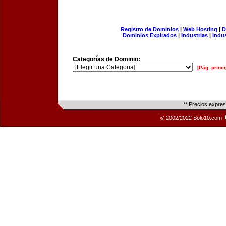
Registro de Dominios
|
Web Hosting
|
D
Dominios Expirados
|
Industrias
|
Indu
Categorías de Dominio:
[Pág. princi
** Precios expre
© 2002/2022 Solo10.com