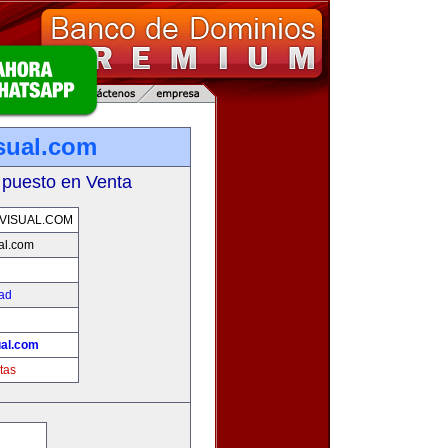
sual.com
 puesto en Venta
VISUAL.COM
al.com
dad
ual.com
tas