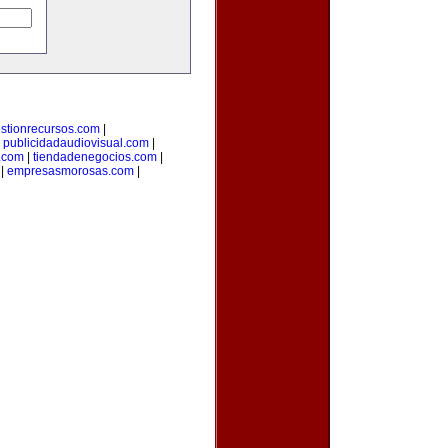
stionrecursos.com
|
|
publicidadaudiovisual.com
|
.com
|
tiendadenegocios.com
|
|
empresasmorosas.com
|