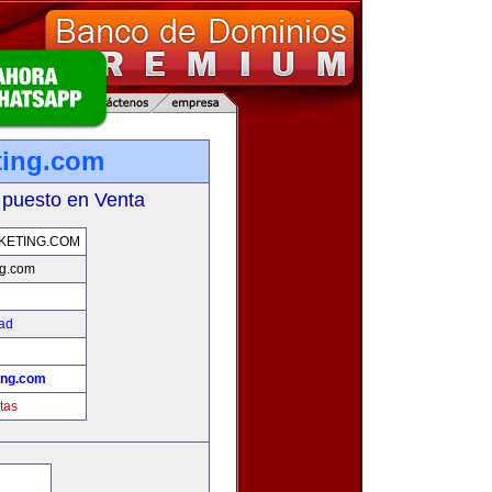
ting.com
 puesto en Venta
KETING.COM
ng.com
dad
ing.com
tas