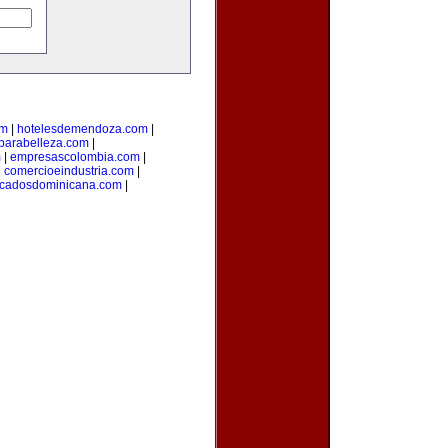
om
|
hotelesdemendoza.com
|
parabelleza.com
|
m
|
empresascolombia.com
|
|
comercioeindustria.com
|
ficadosdominicana.com
|