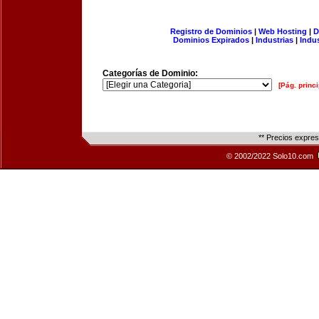
Registro de Dominios
|
Web Hosting
|
D
Dominios Expirados
|
Industrias
|
Indu
Categorías de Dominio:
[Pág. princi
** Precios expre
© 2002/2022 Solo10.com