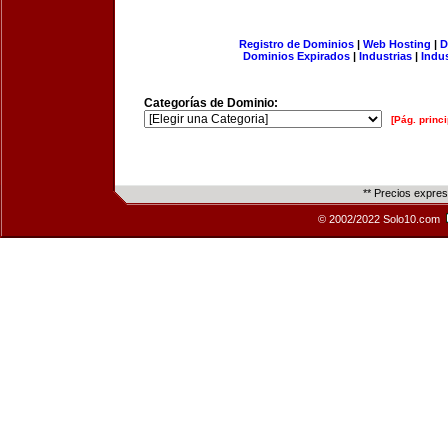
Registro de Dominios
|
Web Hosting
|
D
Dominios Expirados
|
Industrias
|
Indu
Categorías de Dominio:
[Pág. princi
** Precios expre
© 2002/2022 Solo10.com