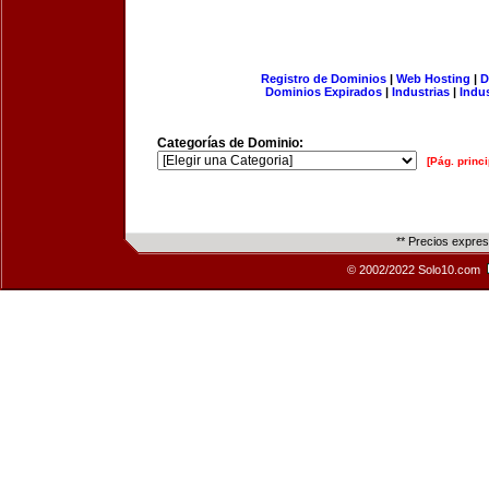
Registro de Dominios
|
Web Hosting
|
D
Dominios Expirados
|
Industrias
|
Indu
Categorías de Dominio:
[Pág. princi
** Precios expre
© 2002/2022 Solo10.com