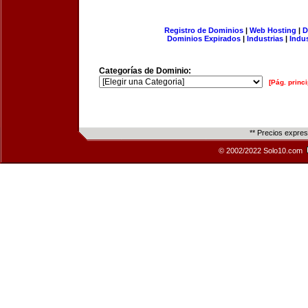
Registro de Dominios
|
Web Hosting
|
D
Dominios Expirados
|
Industrias
|
Indu
Categorías de Dominio:
[Pág. princi
** Precios expre
© 2002/2022 Solo10.com