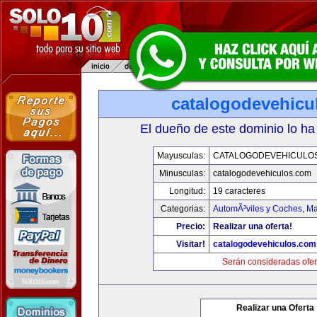
catalogodevehicu
El dueño de este dominio lo ha
Mayusculas:
CATALOGODEVEHICULO
Minusculas:
catalogodevehiculos.com
Longitud:
19 caracteres
Categorias:
AutomÃ³viles y Coches
,
Ma
Precio:
Realizar una oferta!
Visitar!
catalogodevehiculos.com
Serán consideradas ofer
Realizar una Oferta