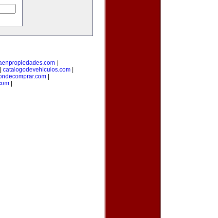
taenpropiedades.com
|
|
catalogodevehiculos.com
|
ondecomprar.com
|
com
|