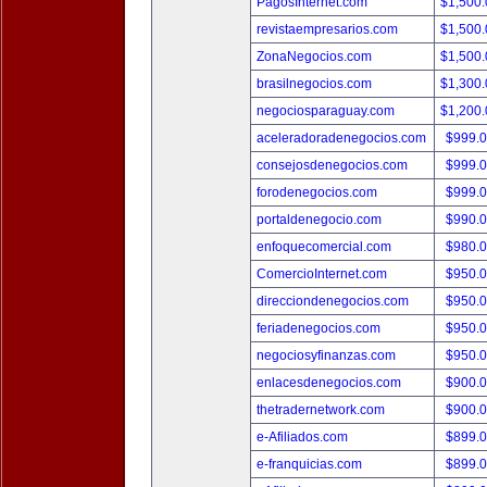
PagosInternet.com
$1,500
revistaempresarios.com
$1,500
ZonaNegocios.com
$1,500
brasilnegocios.com
$1,300
negociosparaguay.com
$1,200
aceleradoradenegocios.com
$999.
consejosdenegocios.com
$999.
forodenegocios.com
$999.
portaldenegocio.com
$990.
enfoquecomercial.com
$980.
ComercioInternet.com
$950.
direcciondenegocios.com
$950.
feriadenegocios.com
$950.
negociosyfinanzas.com
$950.
enlacesdenegocios.com
$900.
thetradernetwork.com
$900.
e-Afiliados.com
$899.
e-franquicias.com
$899.