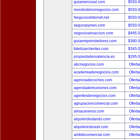
guiamercosul.com
$550.
mundodelosnegocios.com
$550.
NegociosInternet.net
$550.
seguropymes.com
$550.
negociosenaccion.com
$495.
guiaemprendedores.com
$380.
fidelizarclientes.com
$345.
propiedadesvalencia.es
$295.
abcnegocios.com
Oferta
academiadenegocios.com
Oferta
agenciadecoches.com
Oferta
agendadereuniones.com
Oferta
agentesdenegocios.com
Oferta
agrupacioncomercial.com
Oferta
almaceneros.com
Oferta
alquilerdestands.com
Oferta
alquileresbrasil.com
Oferta
ambitocomercial.com
Oferta