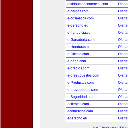
distribucioncomercial.com
Oferta
e-cargas.com
Oferta
e-cosmetica.com
Oferta
e-derecho.eu
Oferta
e-franquicia.com
Oferta
e-Ganaderia.com
Oferta
e-Honduras.com
Oferta
e-Oficina.com
Oferta
e-pago.com
Oferta
e-precios.com
Oferta
e-presupuestos.com
Oferta
e-Productos.com
Oferta
e-proveedores.com
Oferta
e-Seguridad.com
Oferta
eclientes.com
Oferta
ecomercios.com
Oferta
ederecho.eu
Oferta