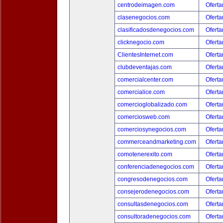
centrodeimagen.com
Oferta
clasenegocios.com
Oferta
clasificadosdenegocios.com
Oferta
clicknegocio.com
Oferta
ClientesInternet.com
Oferta
clubdeventajas.com
Oferta
comercialcenter.com
Oferta
comercialice.com
Oferta
comercioglobalizado.com
Oferta
comerciosweb.com
Oferta
comerciosynegocios.com
Oferta
commerceandmarketing.com
Oferta
comotenerexito.com
Oferta
conferenciadenegocios.com
Oferta
congresodenegocios.com
Oferta
consejerodenegocios.com
Oferta
consultasdenegocios.com
Oferta
consultoradenegocios.com
Oferta