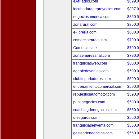
eAfiliados.com
$899.
incubadoradeproyectos.com
$897.
negociosamerica.com
$850.
zonarural.com
$850.
e-libreria.com
$800.
comercioenred.com
$799.
Comercios.biz
$790.
zonaempresarial.com
$790.
franquiciasweb.com
$600.
agentedeventas.com
$599.
clubimportadores.com
$599.
entrenamientocomercial.com
$590.
repuestosautomotor.com
$590.
publinegocios.com
$580.
coachingdenegocios.com
$550.
e-seguros.com
$550.
franquiciasenventa.com
$550.
gestaodenegocios.com
$550.