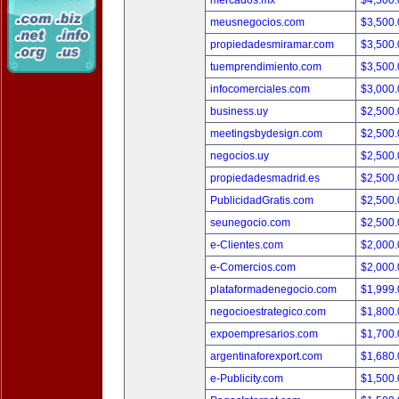
mercados.mx
$4,500
meusnegocios.com
$3,500
propiedadesmiramar.com
$3,500
tuemprendimiento.com
$3,500
infocomerciales.com
$3,000
business.uy
$2,500
meetingsbydesign.com
$2,500
negocios.uy
$2,500
propiedadesmadrid.es
$2,500
PublicidadGratis.com
$2,500
seunegocio.com
$2,500
e-Clientes.com
$2,000
e-Comercios.com
$2,000
plataformadenegocio.com
$1,999
negocioestrategico.com
$1,800
expoempresarios.com
$1,700
argentinaforexport.com
$1,680
e-Publicity.com
$1,500