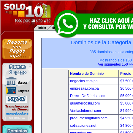
Dominios de la Categoría
385 dominios en esta categ
Mostrando 1 de 150
Ver siguientes 150 >>
Nombre de Dominio
Precio
negocios.com.pa
$7,500
empresas.com.pa
$6,500
DirectoDeFabrica.com
$5,999
guiamercosur.com
$5,000
VentasInternet.com
$4,999
productosdigitales.com
$4,950
cotizaciones.net
$4,800