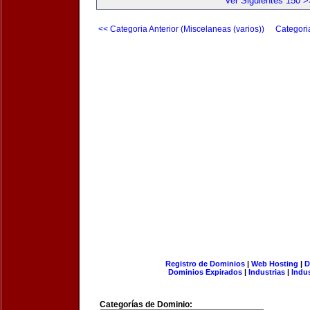
Ver Siguientes 150 >
<< Categoria Anterior (Miscelaneas (varios))
Categori
Registro de Dominios
|
Web Hosting
|
D
Dominios Expirados
|
Industrias
|
Indu
Categorías de Dominio: