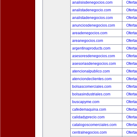
analisisdenegocios.com
Oferta
analistadenegocio.com
Oferta
analistadenegocios.com
Oferta
anunciosdenegocios.com
Oferta
areadenegocios.com
Oferta
areanegocios.com
Oferta
argentinaproducts.com
Oferta
asesoresdenegocios.com
Oferta
asesoriasdenegocios.com
Oferta
atencionalpublico.com
Oferta
atenciondeclientes.com
Oferta
bolsascomerciales.com
Oferta
bolsasindustriales.com
Oferta
buscapyme.com
Oferta
cafedemaquina.com
Oferta
calidadyprecio.com
Oferta
catalogoscomerciales.com
Oferta
centralnegocios.com
Oferta