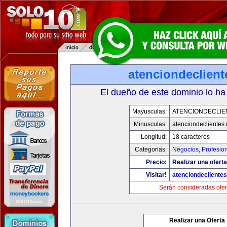
atenciondeclien
El dueño de este dominio lo ha
Mayusculas:
ATENCIONDECLIE
Minusculas:
atenciondeclientes
Longitud:
18 caracteres
Categorias:
Negocios
,
Profesio
Precio:
Realizar una oferta
Visitar!
atenciondecliente
Serán consideradas ofer
Realizar una Oferta