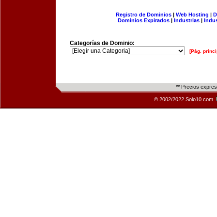
Registro de Dominios
|
Web Hosting
|
D
Dominios Expirados
|
Industrias
|
Indu
Categorías de Dominio:
[Pág. princi
** Precios expre
© 2002/2022 Solo10.com