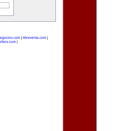
egocios.com
|
libreventa.com
|
ellers.com
|