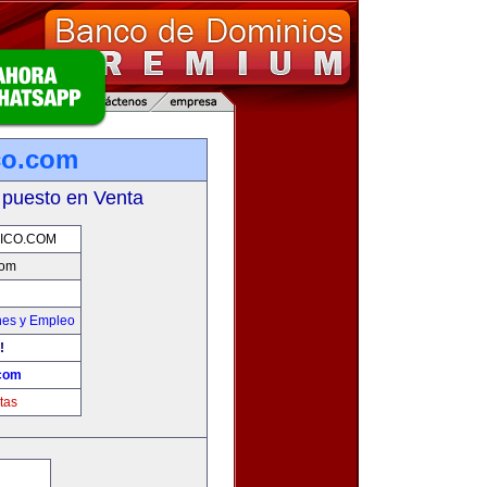
co.com
 puesto en Venta
ICO.COM
com
nes y Empleo
!
.com
tas