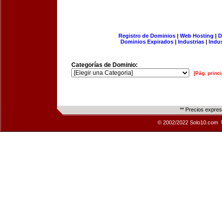
Registro de Dominios
|
Web Hosting
|
D
Dominios Expirados
|
Industrias
|
Indu
Categorías de Dominio:
[Pág. princi
** Precios expre
© 2002/2022 Solo10.com