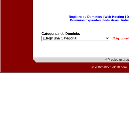
Registro de Dominios
|
Web Hosting
|
D
Dominios Expirados
|
Industrias
|
Indu
Categorías de Dominio:
[Pág. princi
** Precios expre
© 2002/2022 Solo10.com