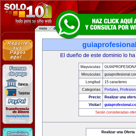
guiaprofesiona
El dueño de este dominio lo ha
Mayusculas:
GUIAPROFESION
Minusculas:
guiaprofesional.c
Longitud:
15 caracteres
Categorias:
Portales
,
Profesio
Precio:
Realizar una ofert
Visitar!
guiaprofesional.c
Serán consideradas ofer
Realizar una Oferta