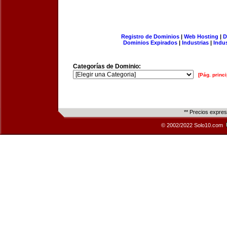
Registro de Dominios
|
Web Hosting
|
D
Dominios Expirados
|
Industrias
|
Indu
Categorías de Dominio:
[Pág. princi
** Precios expre
© 2002/2022 Solo10.com