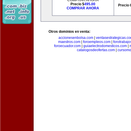
COMPRAR AHORA
Precio $
495.00
Precio 
COMPRAR AHORA
Otros dominios en venta:
accionesenbolsa.com
|
ventasestrategicas.c
maestros.com
|
foroempleos.com
|
forotrabaj
foroecuador.com
|
guiaelectrodomesticos.com
|
catalogosdeofertas.com
|
cursomo