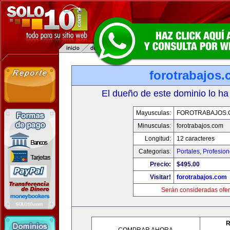
forotrabajos
El dueño de este dominio lo ha
Mayusculas:
FOROTRABAJOS.
Minusculas:
forotrabajos.com
Longitud:
12 caracteres
Categorias:
Portales
,
Profesio
Precio:
$495.00
Visitar!
forotrabajos.com
Serán consideradas ofer
R