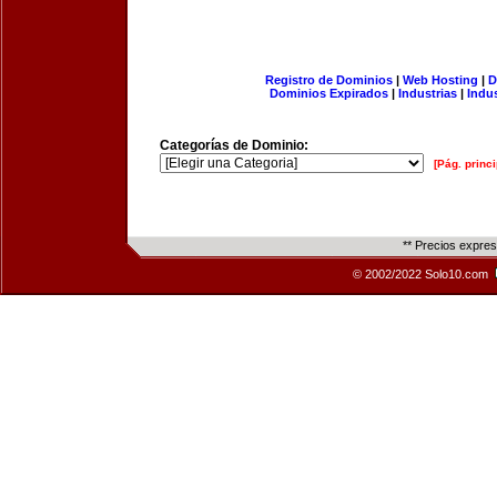
Registro de Dominios
|
Web Hosting
|
D
Dominios Expirados
|
Industrias
|
Indu
Categorías de Dominio:
[Pág. princi
** Precios expre
© 2002/2022 Solo10.com