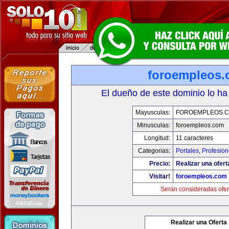
foroempleos
El dueño de este dominio lo ha
Mayusculas:
FOROEMPLEOS.
Minusculas:
foroempleos.com
Longitud:
11 caracteres
Categorias:
Portales
,
Profesio
Precio:
Realizar una ofert
Visitar!
foroempleos.com
Serán consideradas ofer
Realizar una Oferta