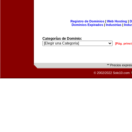
Registro de Dominios
|
Web Hosting
|
D
Dominios Expirados
|
Industrias
|
Indu
Categorías de Dominio:
[Pág. princi
** Precios expre
© 2002/2022 Solo10.com