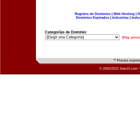
Registro de Dominios
|
Web Hosting
|
D
Dominios Expirados
|
Industrias
|
Indu
Categorías de Dominio:
[Pág. princi
** Precios expre
© 2002/2022 Solo10.com