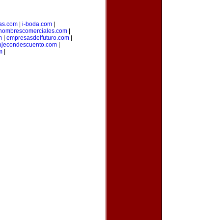
as.com
|
i-boda.com
|
nombrescomerciales.com
|
m
|
empresasdelfuturo.com
|
ajecondescuento.com
|
m
|