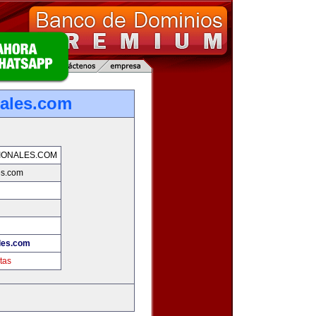
nales.com
IONALES.COM
es.com
les.com
tas