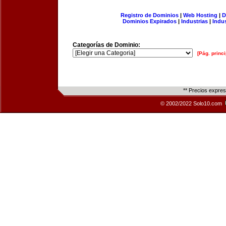
Registro de Dominios
|
Web Hosting
|
D
Dominios Expirados
|
Industrias
|
Indu
Categorías de Dominio:
[Pág. princi
** Precios expre
© 2002/2022 Solo10.com