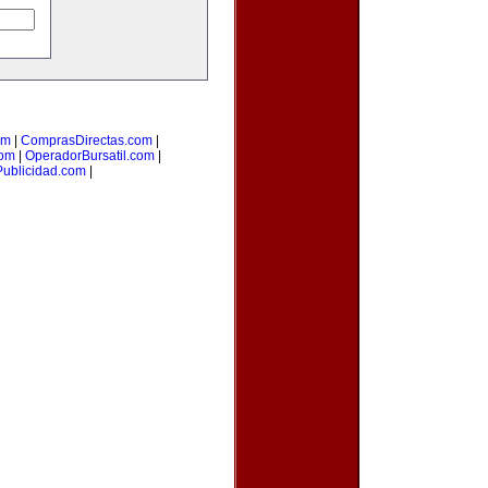
om
|
ComprasDirectas.com
|
com
|
OperadorBursatil.com
|
Publicidad.com
|