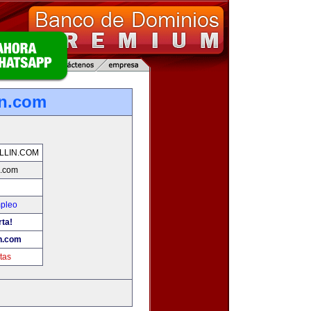
in.com
LLIN.COM
n.com
mpleo
rta!
n.com
tas