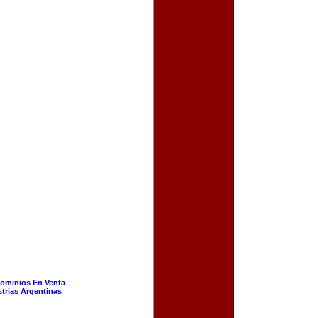
ominios En Venta
strias Argentinas